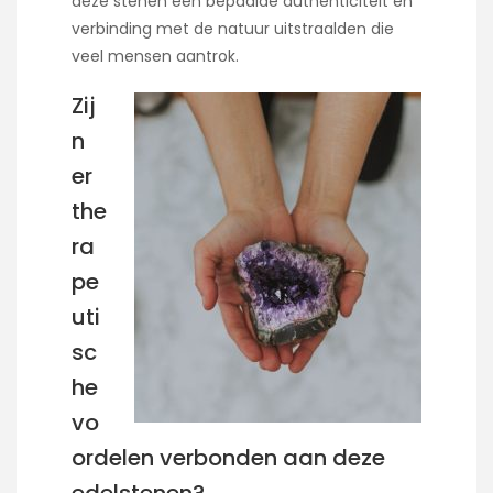
deze stenen een bepaalde authenticiteit en
verbinding met de natuur uitstraalden die
veel mensen aantrok.
Zij
n
er
the
ra
pe
uti
sc
he
vo
ordelen verbonden aan deze