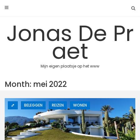
Skip
to
content
Jonas De Pr
aet
Mijn eigen plaatsje op het www
Month: mei 2022
BELEGGEN
REIZEN
WONEN